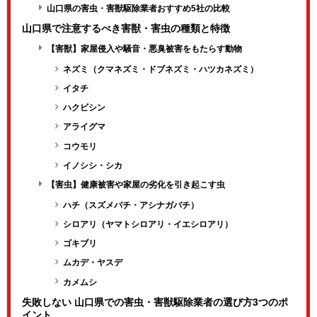
山口県の害虫・害獣駆除業者おすすめ5社の比較
山口県で注意するべき害獣・害虫の種類と特徴
【害獣】家屋侵入や騒音・悪臭被害をもたらす動物
ネズミ（クマネズミ・ドブネズミ・ハツカネズミ）
イタチ
ハクビシン
アライグマ
コウモリ
イノシシ・シカ
【害虫】健康被害や家屋の劣化を引き起こす虫
ハチ（スズメバチ・アシナガバチ）
シロアリ（ヤマトシロアリ・イエシロアリ）
ゴキブリ
ムカデ・ヤスデ
カメムシ
失敗しない 山口県での害虫・害獣駆除業者の選び方3つのポ
イント