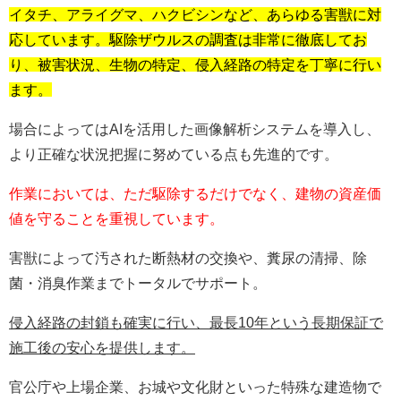
イタチ、アライグマ、ハクビシンなど、あらゆる害獣に対
応しています。駆除ザウルスの調査は非常に徹底してお
り、被害状況、生物の特定、侵入経路の特定を丁寧に行い
ます。
場合によってはAIを活用した画像解析システムを導入し、
より正確な状況把握に努めている点も先進的です。
作業においては、ただ駆除するだけでなく、建物の資産価
値を守ることを重視しています。
害獣によって汚された断熱材の交換や、糞尿の清掃、除
菌・消臭作業までトータルでサポート。
侵入経路の封鎖も確実に行い、最長10年という長期保証で
施工後の安心を提供します。
官公庁や上場企業、お城や文化財といった特殊な建造物で