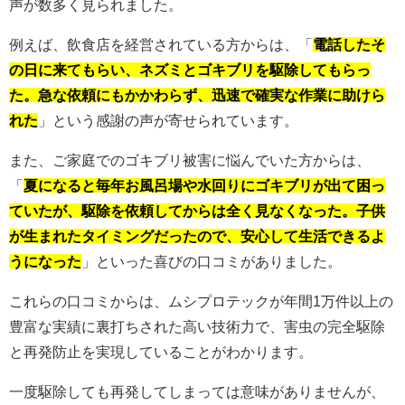
声が数多く見られました。
例えば、飲食店を経営されている方からは、「
電話したそ
の日に来てもらい、ネズミとゴキブリを駆除してもらっ
た。急な依頼にもかかわらず、迅速で確実な作業に助けら
れた
」という感謝の声が寄せられています。
また、ご家庭でのゴキブリ被害に悩んでいた方からは、
「
夏になると毎年お風呂場や水回りにゴキブリが出て困っ
ていたが、駆除を依頼してからは全く見なくなった。子供
が生まれたタイミングだったので、安心して生活できるよ
うになった
」といった喜びの口コミがありました。
これらの口コミからは、ムシプロテックが年間1万件以上の
豊富な実績に裏打ちされた高い技術力で、害虫の完全駆除
と再発防止を実現していることがわかります。
一度駆除しても再発してしまっては意味がありませんが、