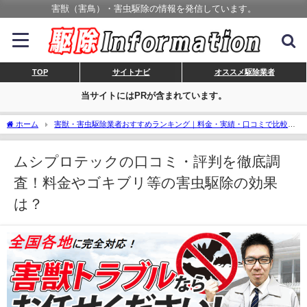
害獣（害鳥）・害虫駆除の情報を発信しています。
TOP
サイトナビ
オススメ駆除業者
当サイトにはPRが含まれています。
ホーム
害獣・害虫駆除業者おすすめランキング｜料金・実績・口コミで比較、
安心の業者選び！
ムシプロテックの口コミ・評判を徹底調査！料金やゴキブリ等
の害虫駆除の効果は？
ムシプロテックの口コミ・評判を徹底調
査！料金やゴキブリ等の害虫駆除の効果
は？