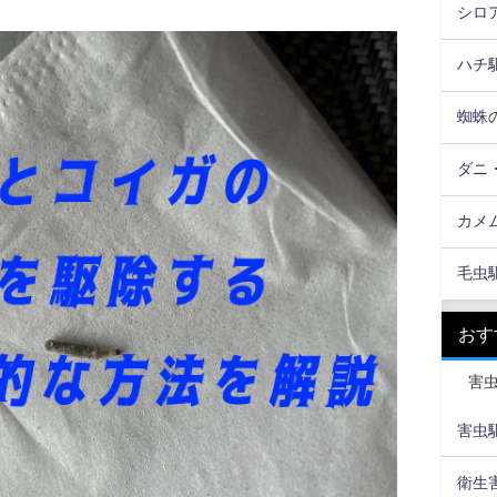
シロ
ハチ
蜘蛛
ダニ
カメ
毛虫
おす
害
害虫駆
衛生害