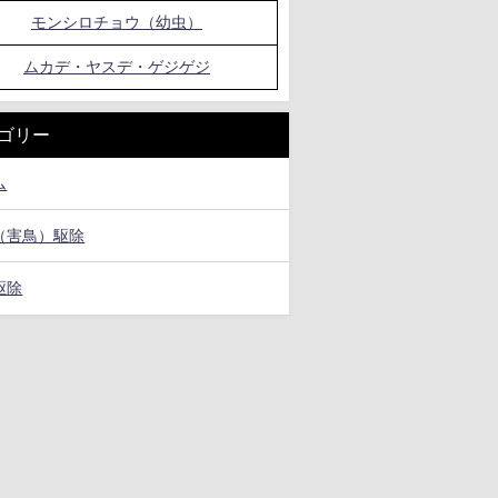
モンシロチョウ（幼虫）
ムカデ・ヤスデ・ゲジゲジ
ゴリー
ム
（害鳥）駆除
駆除