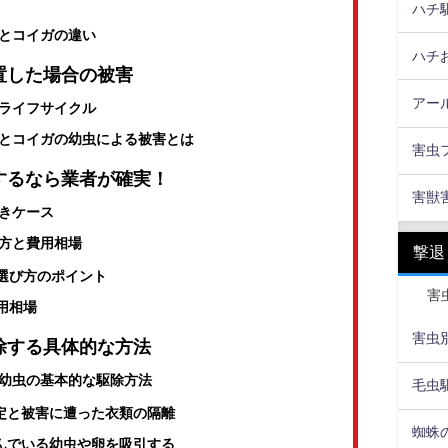
ハチ
とコイガの違い
ハチ
置した場合の被害
アー
ライフサイクル
とコイガの幼虫による被害とは
害虫
するなら業者が確実！
害獣
きケース
方と費用相場
撃退
選び方のポイント
害
用相場
害虫
除する具体的な方法
幼虫の基本的な駆除方法
毛虫
特定と被害に遭った衣類の隔離
蜘蛛
潜んでいる幼虫や卵を吸引する