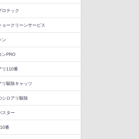
プロテック
キョークリーンサービス
キン
コンPRO
リ110番
アリ駆除キャッツ
のシロアリ駆除
バスター
10番