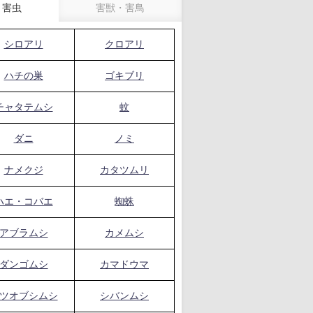
害虫
害獣・害鳥
シロアリ
クロアリ
ハチの巣
ゴキブリ
チャタテムシ
蚊
ダニ
ノミ
ナメクジ
カタツムリ
ハエ・コバエ
蜘蛛
アブラムシ
カメムシ
ダンゴムシ
カマドウマ
ツオブシムシ
シバンムシ