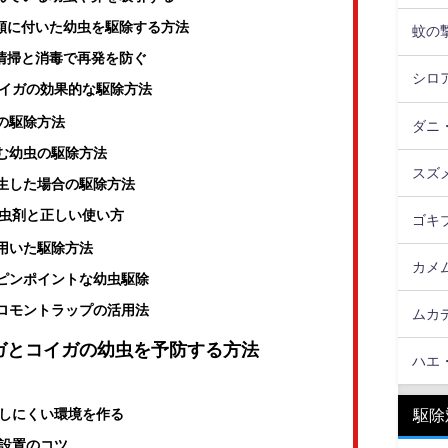
衣類に付いた幼虫を駆除する方法
蚊の
の清掃と消毒で再発を防ぐ
シロ
イガの効果的な駆除方法
の駆除方法
ダニ
む幼虫の駆除方法
スズ
生した場合の駆除方法
虫剤と正しい使い方
ゴキ
用いた駆除方法
カメ
ピンポイントな幼虫駆除
ロモントラップの活用法
ムカ
ガとコイガの幼虫を予防する方法
ハエ
しにくい環境を作る
駆除
設置のコツ