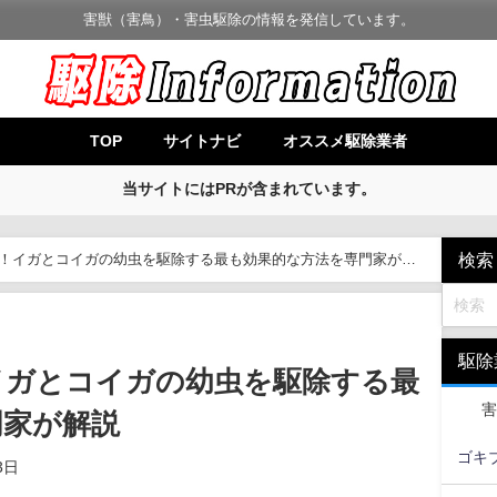
害獣（害鳥）・害虫駆除の情報を発信しています。
TOP
サイトナビ
オススメ駆除業者
当サイトにはPRが含まれています。
検索
！イガとコイガの幼虫を駆除する最も効果的な方法を専門家が解
駆除
イガとコイガの幼虫を駆除する最
害
門家が解説
ゴキ
3日