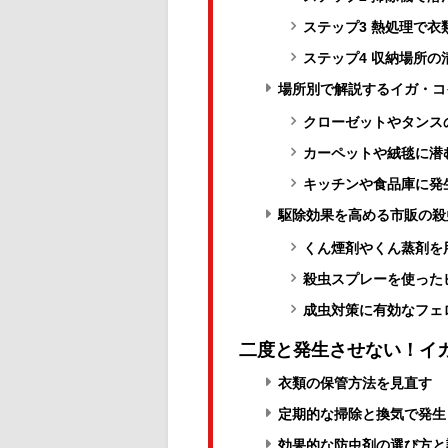
ステップ3 熱処理で
ステップ4 収納場所
場所別で解説するイガ・コ
クローゼットやタンス
カーペットや絨毯に潜
キッチンや食品庫に発
駆除効果を高める市販の殺
くん煙剤やくん蒸剤を
殺虫スプレーを使った
成虫対策に有効なフェ
二度と発生させない！イ
衣類の保管方法を見直す
定期的な掃除と換気で発生
効果的な防虫剤の選び方と