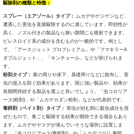
駆除剤の種類と特徴：
スプレー（エアゾール）タイプ：
ムカデやゲジゲジなど、
遭遇した害虫を直接駆除するのに適しています。即効性が
高く、ノズル付きの製品なら狭い隙間にも噴射できます。
ピレスロイド系の成分を含むものが一般的です。例とし
て、「アースジェット プロプレミアム」や「フマキラーA
ダブルジェット」、「キンチョール」などが挙げられま
す。
粉剤タイプ：
家の周りや床下、基礎周りなどに散布し、害
虫の侵入を防ぐ効果があります。雨に強い製品や、効果が
長期間持続する製品を選ぶと良いでしょう。「虫コロリア
ース(粉剤)」や「ムカデカダン粉剤」などが代表的です。
毒餌剤（ベイト剤）タイプ：
害虫が好む餌に殺虫成分を混
ぜたもので、巣ごと駆除する効果が期待できる場合もあり
ます。ムカデやヤスデが潜んでいそうな場所に設置しま
す。「虫コロリアース(毒餌剤)」や「ムカデコロリ 毒餌