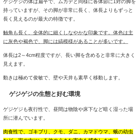
ゲジゲジの体は扁平で、ムカデと同様に各体節に1対の脚を
持っていますが、その脚が非常に長く、体長よりもずっと
長く見えるのが最大の特徴です。
触角も長く、全体的に細くしなやかな印象です。体色は主
に灰色や褐色で、脚には縞模様があることが多いです。
体長は2～4cm程度ですが、長い脚を含めると非常に大きく
見えます。
動きは極めて俊敏で、壁や天井も素早く移動します。
ゲジゲジの生態と好む環境
ゲジゲジも夜行性で、昼間は物陰や床下など暗く湿った場
所に潜んでいます。
肉食性で、ゴキブリ、クモ、ダニ、カマドウマ、蛾の幼虫