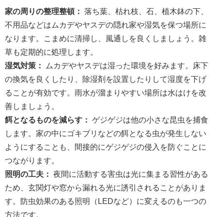
家の周りの整理整頓：
落ち葉、枯れ枝、石、植木鉢の下、
不用品などはムカデやヤスデの隠れ家や湿気を保つ場所に
なります。こまめに清掃し、風通しを良くしましょう。雑
草も定期的に処理します。
湿気対策：
ムカデやヤスデは湿った環境を好みます。床下
の換気を良くしたり、除湿剤を設置したりして湿度を下げ
ることが有効です。雨水が溜まりやすい場所は水はけを改
善しましょう。
餌となるものを減らす：
ゲジゲジは他の小さな昆虫を捕食
します。家の中にゴキブリなどの餌となる虫が発生しない
ようにすることも、間接的にゲジゲジの侵入を防ぐことに
つながります。
照明の工夫：
夜間に活動する害虫は光に集まる習性がある
ため、玄関灯や窓から漏れる光に誘引されることがありま
す。防虫効果のある照明（LEDなど）に変えるのも一つの
方法です。