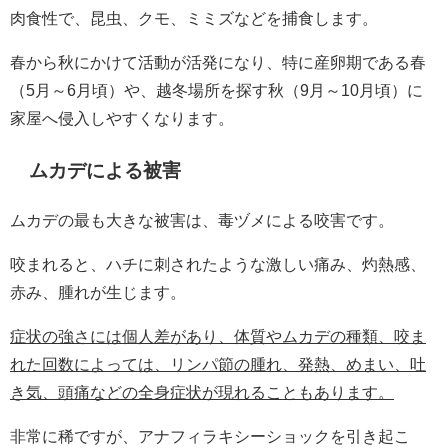
肉食性で、昆虫、クモ、ミミズなどを捕食します。
春から秋にかけて活動が活発になり、特に産卵期である春
（5月～6月頃）や、越冬場所を探す秋（9月～10月頃）に
家屋へ侵入しやすくなります。
ムカデによる被害
ムカデの最も大きな被害は、毒ヅメによる咬害です。
咬まれると、ハチに刺されたような激しい痛み、灼熱感、
赤み、腫れが生じます。
症状の強さには個人差があり、体質やムカデの種類、咬ま
れた回数によっては、リンパ節の腫れ、発熱、めまい、吐
き気、頭痛などの全身症状が現れることもあります。
非常に稀ですが、アナフィラキシーショックを引き起こ