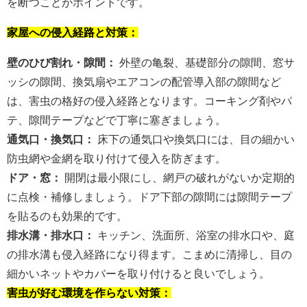
を断つことがポイントです。
家屋への侵入経路と対策：
壁のひび割れ・隙間：
外壁の亀裂、基礎部分の隙間、窓サ
ッシの隙間、換気扇やエアコンの配管導入部の隙間など
は、害虫の格好の侵入経路となります。コーキング剤やパ
テ、隙間テープなどで丁寧に塞ぎましょう。
通気口・換気口：
床下の通気口や換気口には、目の細かい
防虫網や金網を取り付けて侵入を防ぎます。
ドア・窓：
開閉は最小限にし、網戸の破れがないか定期的
に点検・補修しましょう。ドア下部の隙間には隙間テープ
を貼るのも効果的です。
排水溝・排水口：
キッチン、洗面所、浴室の排水口や、庭
の排水溝も侵入経路になり得ます。こまめに清掃し、目の
細かいネットやカバーを取り付けると良いでしょう。
害虫が好む環境を作らない対策：