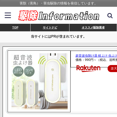
害獣（害鳥）・害虫駆除の情報を発信しています。
TOP
サイトナビ
オススメ駆除業者
当サイトにはPRが含まれています。
超音波虫除け器 蚊よけ 虫よけ
価格：990円～（税込、送料
楽