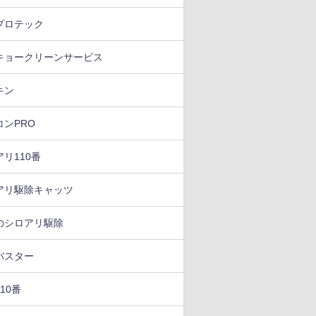
プロテック
キョークリーンサービス
キン
コンPRO
リ110番
アリ駆除キャッツ
のシロアリ駆除
バスター
10番