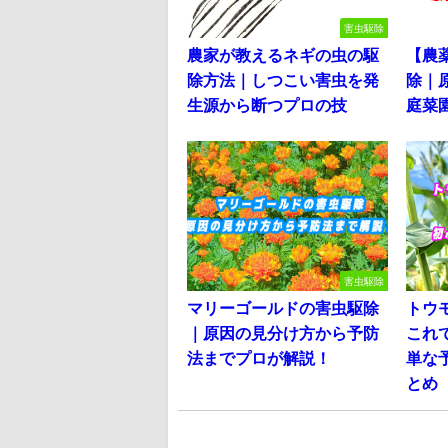
害虫駆除
農家が教えるネギの虫の駆
【農
除方法｜しつこい害虫を発
除｜
生源から断つプロの技
庭菜
害虫駆除
マリーゴールドの害虫駆除
トウ
｜原因の見分け方から予防
これ
法までプロが解説！
単な
とめ