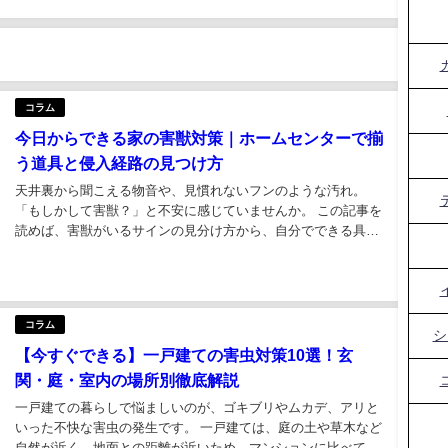
コラム
今日からできる家の害獣対策｜ホームセンターで揃
う道具と侵入経路の見つけ方
天井裏から聞こえる物音や、見慣れないフンのような汚れ。
「もしかして害獣？」と不安に感じていませんか。 この記事を
読めば、害獣がいるサインの見分け方から、自分でできる具体
的な対策方法まで全てが分かります。 家の害獣対策で最も重要
なのは、侵入経路を特定し、完全に塞ぐことです。 ホームセン
ターで揃う道具を使った侵入経路の塞ぎ...
コラム
シ
【今すぐできる】一戸建ての害虫対策10選！玄
関・庭・室内の場所別徹底解説
一戸建ての暮らしで悩ましいのが、ゴキブリやムカデ、アリと
いった不快な害虫の発生です。 一戸建ては、庭の土や草木など
自然が近く、地面との距離が近いため、マンションに比べて害