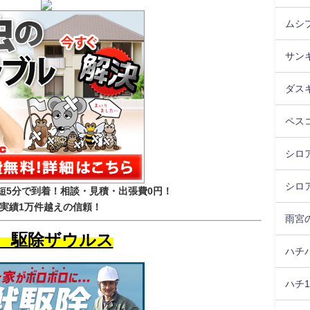
ムシ
サン
ダス
ペス
シロア
シロ
短5分で到着！相談・見積・出張費0円！
実績1万件越えの信頼！
雨宮
位 駆除ザウルス
ハチ
ハチ1