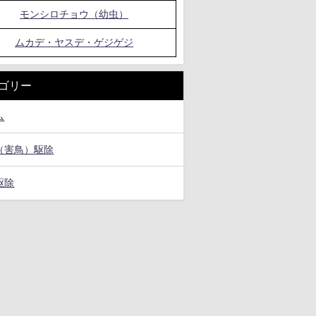
モンシロチョウ（幼虫）
ムカデ・ヤスデ・ゲジゲジ
ゴリー
ム
（害鳥）駆除
駆除