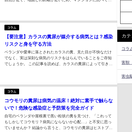
虫が侵入しやすい環境にあります。 この記事では、そんな害虫
の主な侵入経路をふまえ、今日からすぐに実践できる対策を
「玄関」「庭・ベランダ」「室内」の場所...
コラム
カテ
【要注意】カラスの糞尿が媒介する病気とは？感染
リスクと身を守る方法
コラ
ベランダや愛車に落とされたカラスの糞、見た目が不快なだけ
でなく、実は深刻な病気のリスクをはらんでいることをご存知
害獣
でしょうか。 この記事を読めば、カラスの糞尿によって引き起
こされる可能性のある病気の具体的な種類と、その危険性が分
かります。 特に乾燥した糞は、病原体を含んだ粒子となって空
害虫
気中に舞い上がり、吸い込むことで肺炎...
コラム
コウモリの糞尿は病気の温床！絶対に素手で触らな
いで！危険な感染症と予防策を完全ガイド
自宅のベランダや屋根裏で黒い粒状の糞を見つけ、「これって
もしかしてコウモリ？病気にならないか心配…」と不安に思っ
ていませんか？ 結論から言うと、コウモリの糞尿はヒストプラ