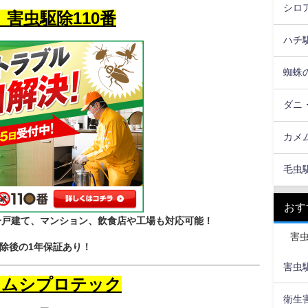
シロ
 害虫駆除110番
ハチ
蜘蛛
ダニ
カメ
毛虫
おす
！一戸建て、マンション、飲食店や工場も対応可能！
害
除後の1年保証あり！
害虫駆
 ムシプロテック
衛生害