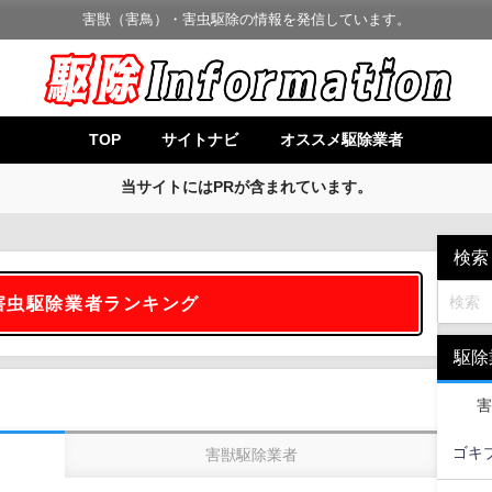
害獣（害鳥）・害虫駆除の情報を発信しています。
TOP
サイトナビ
オススメ駆除業者
当サイトにはPRが含まれています。
検索
害虫駆除業者ランキング
駆除
害
ゴキ
害獣駆除業者