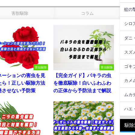
蚊の
害獣駆除
コラム
シロ
ダニ
スズ
ゴキ
害虫駆除
害虫駆除
ネーションの害虫を見
【完全ガイド】パキラの虫
カメ
たら！正しい駆除方法
を徹底駆除！白いふわふわ
発させない予防策
の正体から予防法まで解説
ムカ
ハエ
駆除