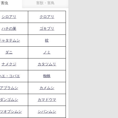
害虫
害獣・害鳥
シロアリ
クロアリ
ハチの巣
ゴキブリ
チャタテムシ
蚊
ダニ
ノミ
ナメクジ
カタツムリ
ハエ・コバエ
蜘蛛
アブラムシ
カメムシ
ダンゴムシ
カマドウマ
ツオブシムシ
シバンムシ