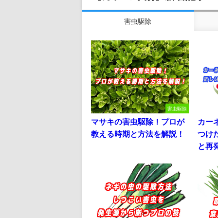
害虫駆除
害虫駆除
マサキの害虫駆除！プロが
カー
教える時期と方法を解説！
つけ
と再