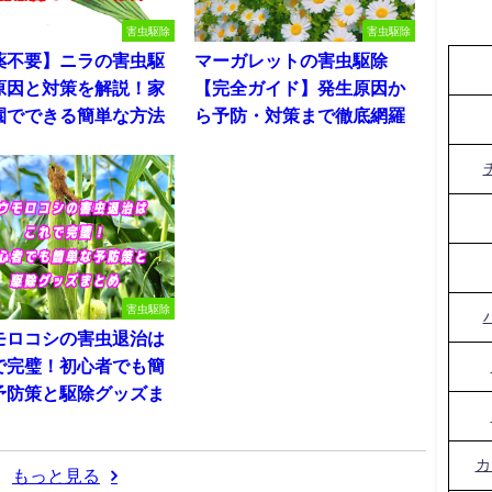
害虫駆除
害虫駆除
薬不要】ニラの害虫駆
マーガレットの害虫駆除
原因と対策を解説！家
【完全ガイド】発生原因か
園でできる簡単な方法
ら予防・対策まで徹底網羅
害虫駆除
モロコシの害虫退治は
で完璧！初心者でも簡
予防策と駆除グッズま
カ
もっと見る