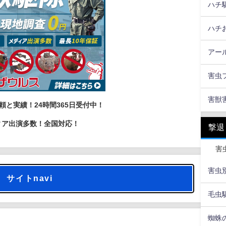
ハチ
ハチ
アー
害虫
害獣
頼と実績！24時間365日受付中！
ィア出演多数！全国対応！
撃退
害
害虫
サイトnavi
毛虫
蜘蛛