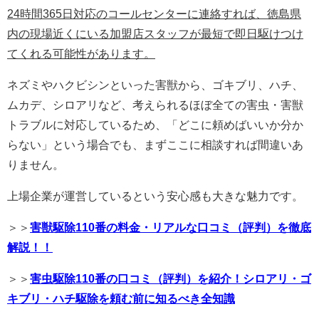
24時間365日対応のコールセンターに連絡すれば、徳島県
内の現場近くにいる加盟店スタッフが最短で即日駆けつけ
てくれる可能性があります。
ネズミやハクビシンといった害獣から、ゴキブリ、ハチ、
ムカデ、シロアリなど、考えられるほぼ全ての害虫・害獣
トラブルに対応しているため、「どこに頼めばいいか分か
らない」という場合でも、まずここに相談すれば間違いあ
りません。
上場企業が運営しているという安心感も大きな魅力です。
＞＞
害獣駆除110番の料金・リアルな口コミ（評判）を徹底
解説！！
＞＞
害虫駆除110番の口コミ（評判）を紹介！シロアリ・ゴ
キブリ・ハチ駆除を頼む前に知るべき全知識