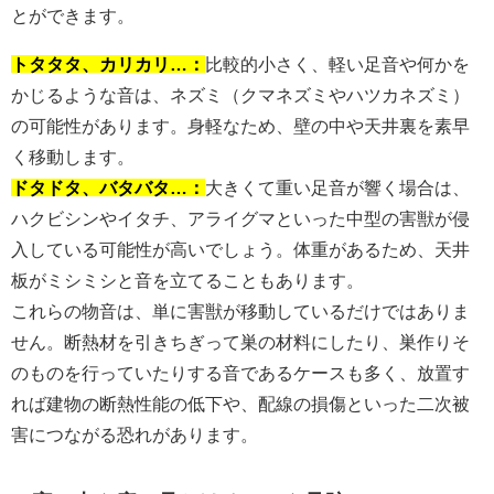
とができます。
トタタタ、カリカリ…：
比較的小さく、軽い足音や何かを
かじるような音は、ネズミ（クマネズミやハツカネズミ）
の可能性があります。身軽なため、壁の中や天井裏を素早
く移動します。
ドタドタ、バタバタ…：
大きくて重い足音が響く場合は、
ハクビシンやイタチ、アライグマといった中型の害獣が侵
入している可能性が高いでしょう。体重があるため、天井
板がミシミシと音を立てることもあります。
これらの物音は、単に害獣が移動しているだけではありま
せん。断熱材を引きちぎって巣の材料にしたり、巣作りそ
のものを行っていたりする音であるケースも多く、放置す
れば建物の断熱性能の低下や、配線の損傷といった二次被
害につながる恐れがあります。