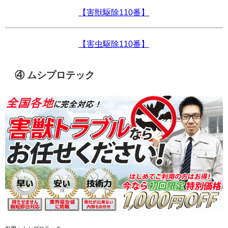
【害獣駆除110番】
【害虫駆除110番】
④ ムシプロテック