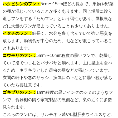
ハクビシンのフン：
5cm〜15cmほどの長さで、果物や野菜
の種が混じっていることが多くあります。同じ場所に繰り
返しフンをする「ためフン」という習性があり、屋根裏な
どに大量のフンが溜まっていることも少なくありません。
イタチのフン：
細長く、水分を多く含んでいて強い悪臭を
放ちます。動物食が中心のため、毛などが混じっているこ
ともあります。
コウモリのフン：
5mm〜10mm程度の黒いフンで、乾燥し
ていて指でつまむとパサパサと崩れます。主に昆虫を食べ
るため、キラキラとした昆虫の羽などが混じっています。
玄関の軒下や窓のサッシ、換気口の下などに黒い粒が落ち
ていたら要注意です。
ゴキブリのフン：
1mm程度の黒いインクのシミのようなフ
ンで、食器棚の隅や家電製品の裏側など、巣の近くに多数
見られます。
これらのフンには、サルモネラ菌やE型肝炎ウイルスなど、