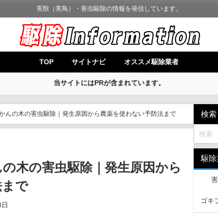
害獣（害鳥）・害虫駆除の情報を発信しています。
TOP
サイトナビ
オススメ駆除業者
当サイトにはPRが含まれています。
検索
かんの木の害虫駆除｜発生原因から農薬を使わない予防法まで
駆除
んの木の害虫駆除｜発生原因から
害
法まで
ゴキ
8日