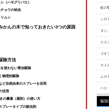
ムシ（ハモグリバエ）
蚊の
ハチョウの幼虫
キリムシ
シロ
みかんの木で知っておきたい3つの原因
ダニ
スズ
ゴキ
駆除方法
カメ
薬を使わない害虫駆除
く物理的駆除
ムカ
など自然由来のスプレーを活用
ハエ
の活用
きの農薬（薬剤）の使い方
駆除
スプレータイプの殺虫剤