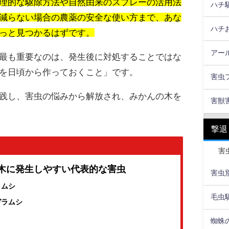
理的な駆除方法や自然由来のスプレーの活用法
ハチ
減らない場合の農薬の安全な使い方まで、あな
ハチ
っと見つかるはずです。
アー
最も重要なのは、発生後に対処することではな
を日頃から作っておくこと」です。
害虫
践し、害虫の悩みから解放され、みかんの木を
害獣
撃退
害
の木に発生しやすい代表的な害虫
害虫
ラムシ
毛虫
ガラムシ
蜘蛛