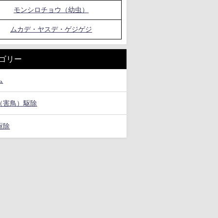
モンシロチョウ（幼虫）
ムカデ・ヤスデ・ゲジゲジ
ゴリー
ム
（害鳥）駆除
駆除