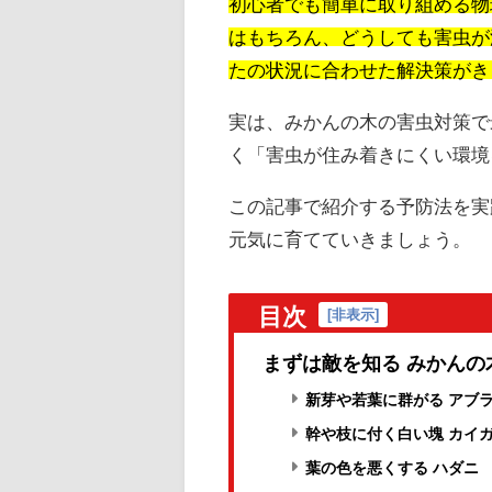
初心者でも簡単に取り組める物
はもちろん、どうしても害虫が
たの状況に合わせた解決策がき
実は、みかんの木の害虫対策で
く「害虫が住み着きにくい環境
この記事で紹介する予防法を実
元気に育てていきましょう。
目次
[
非表示
]
まずは敵を知る みかん
新芽や若葉に群がる アブ
幹や枝に付く白い塊 カイ
葉の色を悪くする ハダニ