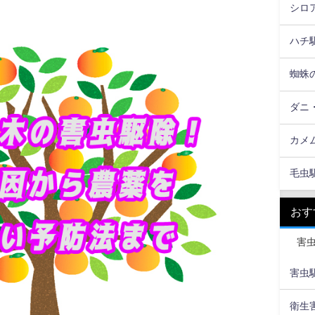
シロ
ハチ
蜘蛛
ダニ
カメ
毛虫
おす
害
害虫駆
衛生害