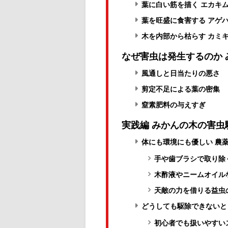
葉に白い筋を描く エカキ
葉を旺盛に食害する アゲ
木を内部から枯らす カミ
なぜ害虫は発生するのか 
風通しと日当たりの悪さ
剪定不足による葉の密集
窒素肥料の与えすぎ
実践編 みかんの木の害虫
体にも環境にも優しい 農
手や歯ブラシで取り除
木酢液やニームオイル
天敵の力を借りる益虫
どうしても駆除できないと
初心者でも扱いやすい