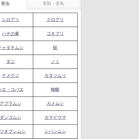
害虫
害獣・害鳥
シロアリ
クロアリ
ハチの巣
ゴキブリ
チャタテムシ
蚊
ダニ
ノミ
ナメクジ
カタツムリ
ハエ・コバエ
蜘蛛
アブラムシ
カメムシ
ダンゴムシ
カマドウマ
ツオブシムシ
シバンムシ