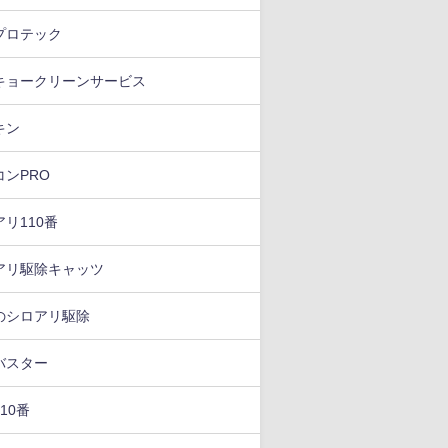
プロテック
キョークリーンサービス
キン
コンPRO
リ110番
アリ駆除キャッツ
のシロアリ駆除
バスター
10番